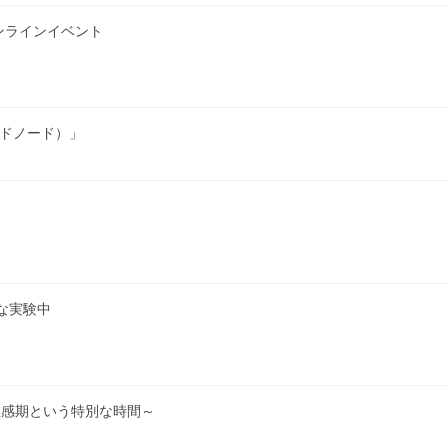
ンラインイベント
ルドノード）」
な実験中
敏感期という特別な時間～