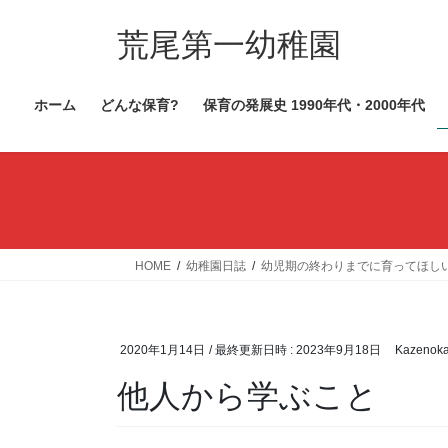
コ
ナ
ン
ビ
荒尾第一幼稚園
テ
ゲ
ン
ー
ホーム
どんな保育?
保育の発展史 1990年代・2000年代
ツ
シ
へ
ョ
ス
ン
キ
に
ッ
移
プ
動
HOME
幼稚園日誌
幼児期の終わりまでに育ってほし
2020年1月14日
/ 最終更新日時 :
2023年9月18日
Kazenok
他人から学ぶこと