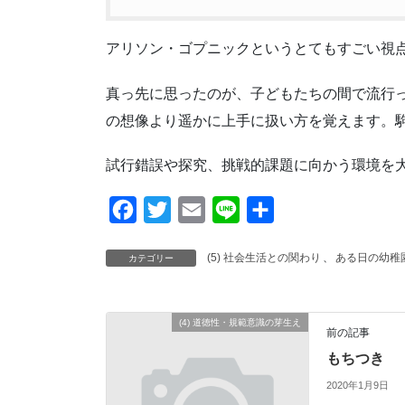
アリソン・ゴプニックというとてもすごい視
真っ先に思ったのが、子どもたちの間で流行っ
の想像より遥かに上手に扱い方を覚えます。
試行錯誤や探究、挑戦的課題に向かう環境を
F
T
E
L
共
a
w
m
i
有
(5) 社会生活との関わり
、
ある日の幼稚
カテゴリー
c
i
a
n
e
t
i
e
b
t
l
(4) 道徳性・規範意識の芽生え
前の記事
o
e
もちつき
o
r
2020年1月9日
k