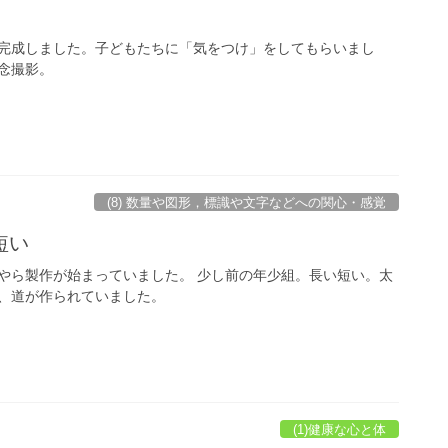
完成しました。子どもたちに「気をつけ」をしてもらいまし
念撮影。
(8) 数量や図形，標識や文字などへの関心・感覚
短い
やら製作が始まっていました。 少し前の年少組。長い短い。太
、道が作られていました。
(1)健康な心と体