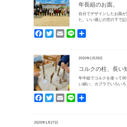
年長組のお面。
自分でデザインしたお面が
た。いい感じの空の下で記
F
T
E
L
共
a
w
m
i
有
c
i
a
n
2020年1月29日
e
t
i
e
b
t
l
コルクの柱、長い
o
e
年中組でコルクを使って何
い細い。カプラでいろいろ
o
r
k
F
T
E
L
共
a
w
m
i
有
c
i
a
n
2020年1月27日
e
t
i
e