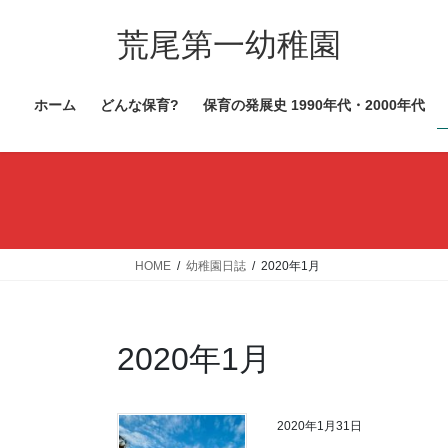
コ
ナ
ン
ビ
荒尾第一幼稚園
テ
ゲ
ン
ー
ホーム
どんな保育?
保育の発展史 1990年代・2000年代
ツ
シ
へ
ョ
ス
ン
キ
に
ッ
移
プ
動
HOME
幼稚園日誌
2020年1月
2020年1月
2020年1月31日