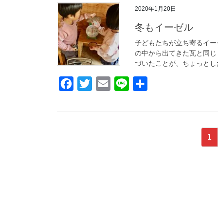
2020年1月20日
e
t
i
e
b
t
l
冬もイーゼル
o
e
子どもたちが立ち寄るイー
の中から出てきた瓦と同じ
o
r
づいたことが、ちょっとし
k
F
T
E
L
共
a
w
m
i
有
c
i
a
n
e
t
i
e
投
固
1
b
t
l
稿
定
o
e
ペ
ナ
o
r
ー
ビ
k
ジ
ゲ
ー