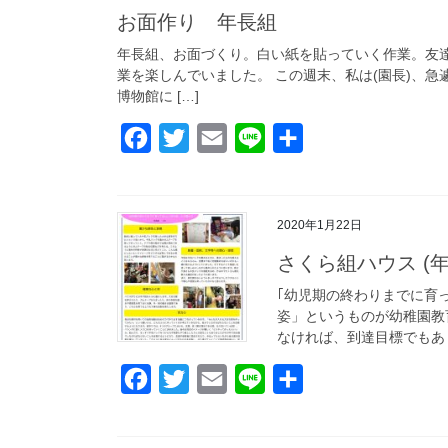
b
t
l
お面作り 年長組
o
e
年長組、お面づくり。白い紙を貼っていく作業。友
業を楽しんでいました。 この週末、私は(園長)、
o
r
博物館に […]
k
F
T
E
L
共
a
w
m
i
有
c
i
a
n
2020年1月22日
e
t
i
e
b
t
l
さくら組ハウス (年
o
e
｢幼児期の終わりまでに育
姿」というものが幼稚園教
o
r
なければ、到達目標でもあり
k
F
T
E
L
共
a
w
m
i
有
c
i
a
n