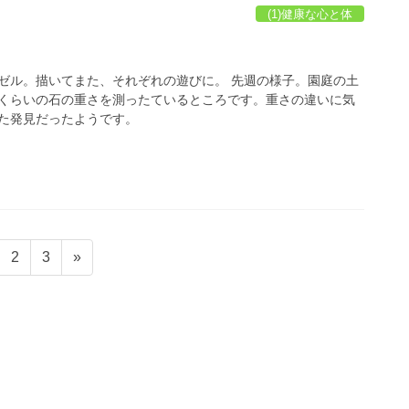
(1)健康な心と体
ゼル。描いてまた、それぞれの遊びに。 先週の様子。園庭の土
くらいの石の重さを測ったているところです。重さの違いに気
た発見だったようです。
固
固
2
3
»
定
定
ペ
ペ
ー
ー
ジ
ジ