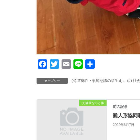
F
T
E
L
共
a
w
m
i
有
(4) 道徳性・規範意識の芽生え
、
(5) 
カテゴリー
c
i
a
n
e
t
i
e
b
t
l
(1)健康な心と体
前の記事
o
e
雛人形協同
o
r
2022年3月7日
k