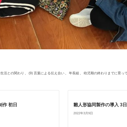
社会生活との関わり
、
(9) 言葉による伝え合い
、
年長組
、
幼児期の終わりまでに育っ
制作 初日
雛人形協同製作の導入 3
2022年3月9日