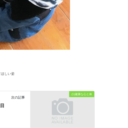
てほしい姿
(1)健康な心と体
次の記事
日目