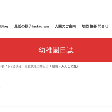
Blog
最近の様子Instagram
入園のご案内
地図 概要 問合せ
幼稚園日誌
い姿
(4) 道徳性・規範意識の芽生え
観察・みんなで遊ぶ
o