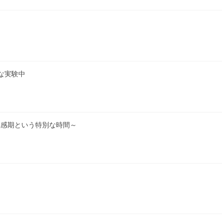
な実験中
敏感期という特別な時間～