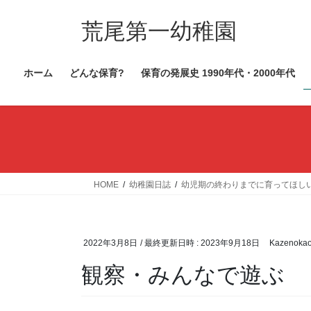
コ
ナ
ン
ビ
荒尾第一幼稚園
テ
ゲ
ン
ー
ホーム
どんな保育?
保育の発展史 1990年代・2000年代
ツ
シ
へ
ョ
ス
ン
キ
に
ッ
移
プ
動
HOME
幼稚園日誌
幼児期の終わりまでに育ってほし
2022年3月8日
/ 最終更新日時 :
2023年9月18日
Kazenoka
観察・みんなで遊ぶ