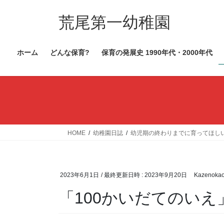
コ
ナ
ン
ビ
荒尾第一幼稚園
テ
ゲ
ン
ー
ホーム
どんな保育?
保育の発展史 1990年代・2000年代
ツ
シ
へ
ョ
ス
ン
キ
に
ッ
移
プ
動
HOME
幼稚園日誌
幼児期の終わりまでに育ってほし
2023年6月1日
/ 最終更新日時 :
2023年9月20日
Kazenoka
「100かいだてのいえ