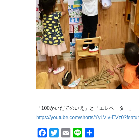
「100かいだてのいえ」と「エレベーター」
https://youtube.com/shorts/YyLVIv-EVz0?featu
F
T
E
L
共