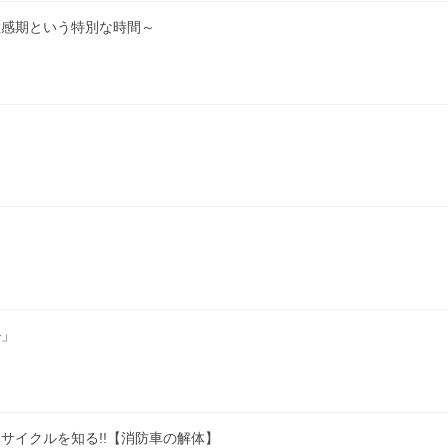
敏感期という特別な時間～
ル」
サイクルを知る!!【消防車の解体】