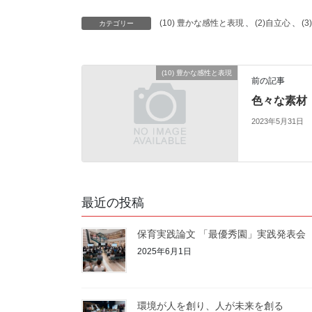
a
w
m
i
有
(10) 豊かな感性と表現
、
(2)自立心
、
(
カテゴリー
c
i
a
n
e
t
i
e
b
t
l
(10) 豊かな感性と表現
前の記事
o
e
色々な素材
o
r
2023年5月31日
k
最近の投稿
保育実践論文 「最優秀園」実践発表会
2025年6月1日
環境が人を創り、人が未来を創る