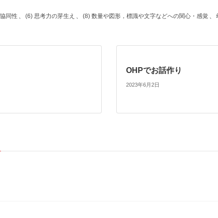
3)協同性
、
(6) 思考力の芽生え
、
(8) 数量や図形，標識や文字などへの関心・感覚
、
OHPでお話作り
2023年6月2日