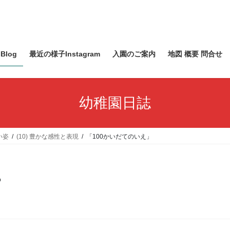
Blog
最近の様子Instagram
入園のご案内
地図 概要 問合せ
幼稚園日誌
い姿
(10) 豊かな感性と表現
「100かいだてのいえ」
o
」