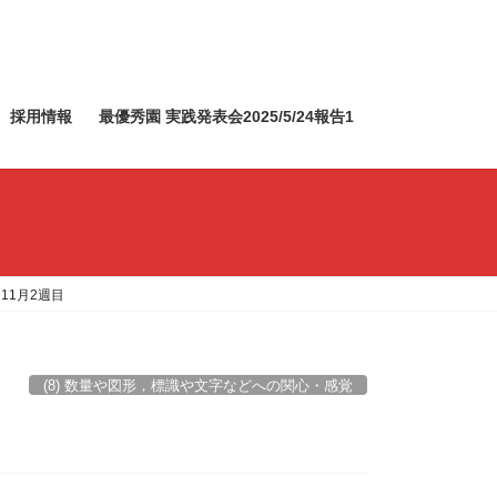
採用情報
最優秀園 実践発表会2025/5/24報告1
11月2週目
(8) 数量や図形，標識や文字などへの関心・感覚