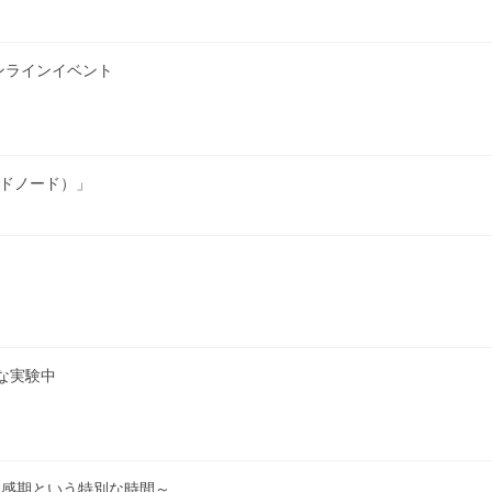
ンラインイベント
ルドノード）」
な実験中
敏感期という特別な時間～