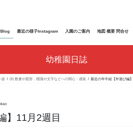
Blog
最近の様子Instagram
入園のご案内
地図 概要 問合せ
幼稚園日誌
い姿
(8) 数量や図形，標識や文字などへの関心・感覚
最近の年中組【外遊び編】
okao
】11月2週目