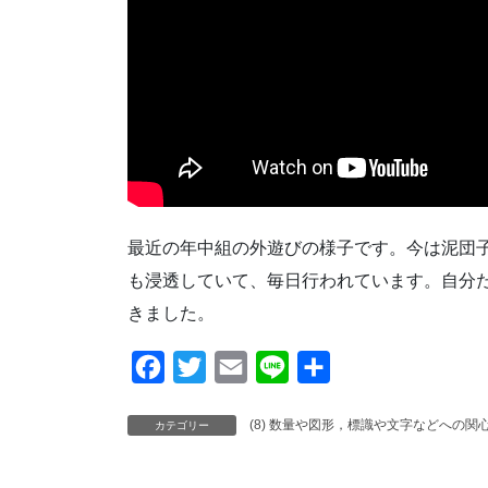
最近の年中組の外遊びの様子です。今は泥団
も浸透していて、毎日行われています。自分
きました。
F
T
E
L
共
a
w
m
i
有
(8) 数量や図形，標識や文字などへの関
カテゴリー
c
i
a
n
e
t
i
e