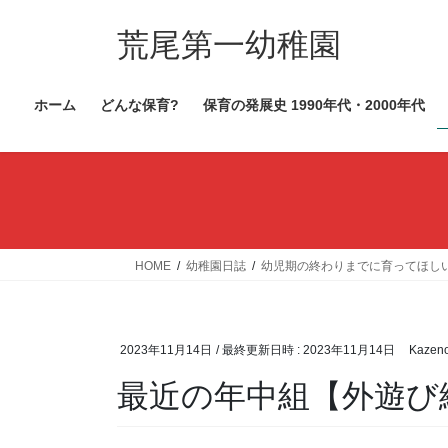
コ
ナ
ン
ビ
荒尾第一幼稚園
テ
ゲ
ン
ー
ホーム
どんな保育?
保育の発展史 1990年代・2000年代
ツ
シ
へ
ョ
ス
ン
キ
に
ッ
移
プ
動
HOME
幼稚園日誌
幼児期の終わりまでに育ってほし
2023年11月14日
/ 最終更新日時 :
2023年11月14日
Kazen
最近の年中組【外遊び編