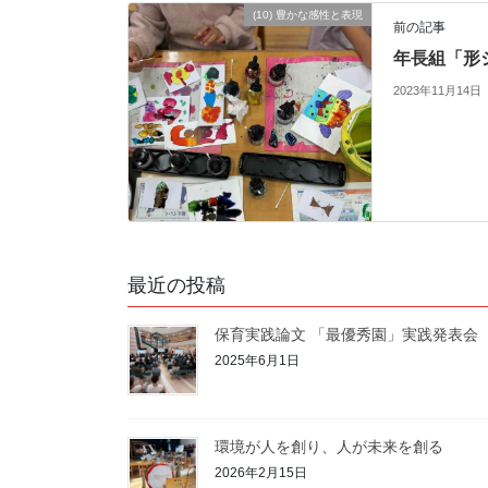
b
t
l
(10) 豊かな感性と表現
前の記事
o
e
年長組「形
o
r
2023年11月14日
k
最近の投稿
保育実践論文 「最優秀園」実践発表会
2025年6月1日
環境が人を創り、人が未来を創る
2026年2月15日