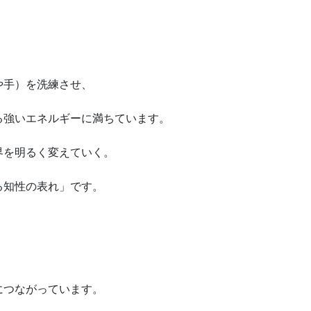
や手）を洗練させ、
る強いエネルギーに満ちています。
界を明るく変えていく。
る知性の表れ」です。
、
につながっています。