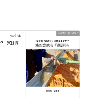
幼児期に育つ学び
次の記事
? 実は高