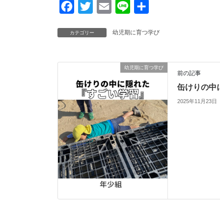
F
T
E
L
共
a
w
m
i
有
幼児期に育つ学び
カテゴリー
c
i
a
n
e
t
i
e
b
t
l
幼児期に育つ学び
前の記事
o
e
缶けりの中
o
r
2025年11月23日
k