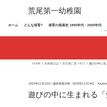
コ
ナ
ン
ビ
荒尾第一幼稚園
テ
ゲ
ン
ー
ホーム
どんな保育?
保育の発展史 1990年代・2000年代
ツ
シ
へ
ョ
ス
ン
キ
に
ッ
移
プ
動
HOME
幼稚園日誌
幼児期に育つ学び
遊びの中に生
2025年11月23日
/ 最終更新日時 :
2025年11月24日
Kazen
遊びの中に生まれる「