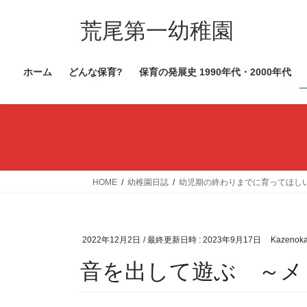
コ
ナ
ン
ビ
荒尾第一幼稚園
テ
ゲ
ン
ー
ホーム
どんな保育?
保育の発展史 1990年代・2000年代
ツ
シ
へ
ョ
ス
ン
キ
に
ッ
移
プ
動
HOME
幼稚園日誌
幼児期の終わりまでに育ってほし
2022年12月2日
/ 最終更新日時 :
2023年9月17日
Kazenok
音を出して遊ぶ ～メ