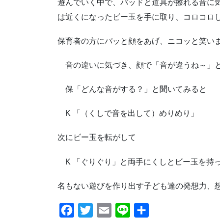
遊んでいく中で、バッドと道具が擦れる音に
は近くになったビー玉を手に取り、コロコロし
保育者の方にパッと顔をあげ、ニコッと笑い
音の違いに気づき、顔で「音が違うね～」と
保「どんな音がする？」と聞いてみると
K 「（くしで音を出して）めりめり」
次にビー玉を転がして
K 「ぐりぐり」と両手にくしとビー玉を持
名もない遊びを作り出す子ども達の発想力、
F
T
E
L
共