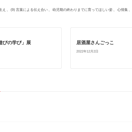
芽生え
、
(9) 言葉による伝え合い
、
幼児期の終わりまでに育ってほしい姿
、
心情集
、
遊びの学び」展
居酒屋さんごっこ
2022年12月2日