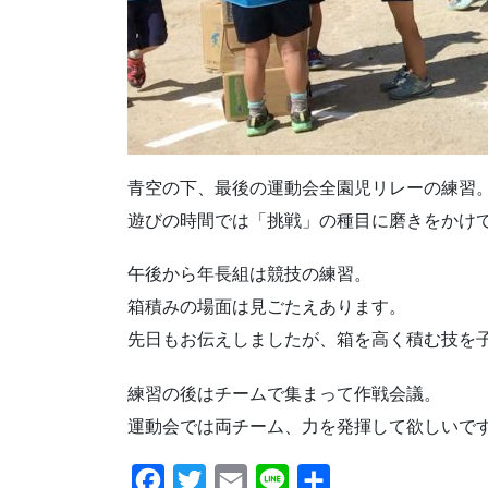
青空の下、最後の運動会全園児リレーの練習
遊びの時間では「挑戦」の種目に磨きをかけ
午後から年長組は競技の練習。
箱積みの場面は見ごたえあります。
先日もお伝えしましたが、箱を高く積む技を
練習の後はチームで集まって作戦会議。
運動会では両チーム、力を発揮して欲しいで
F
T
E
L
共