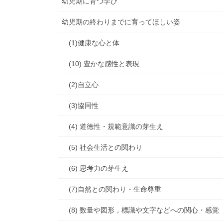
幼児期に育つ学び
幼児期の終わりまでに育ってほしい姿
(1)健康な心と体
(10) 豊かな感性と表現
(2)自立心
(3)協同性
(4) 道徳性・規範意識の芽生え
(5) 社会生活との関わり
(6) 思考力の芽生え
(7)自然との関わり・生命尊重
(8) 数量や図形，標識や文字などへの関心・感覚