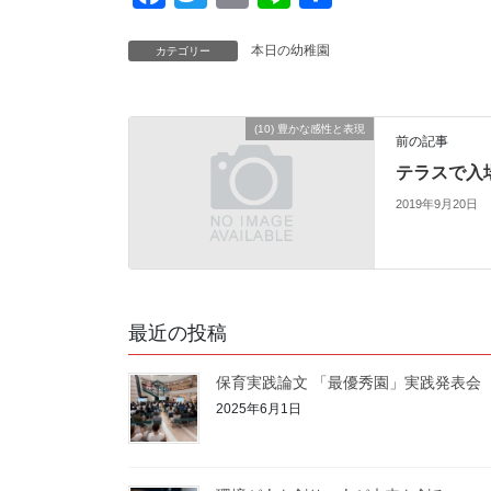
a
w
m
i
有
本日の幼稚園
カテゴリー
c
i
a
n
e
t
i
e
b
t
l
(10) 豊かな感性と表現
前の記事
o
e
テラスで入
o
r
2019年9月20日
k
最近の投稿
保育実践論文 「最優秀園」実践発表会
2025年6月1日