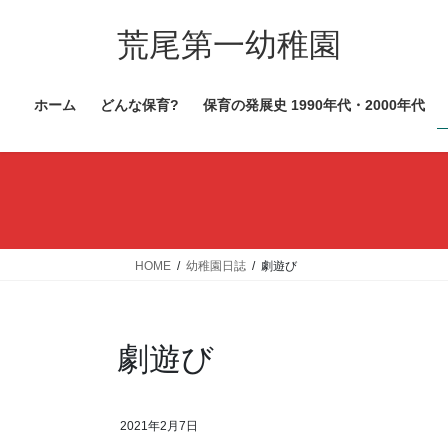
コ
ナ
ン
ビ
荒尾第一幼稚園
テ
ゲ
ン
ー
ホーム
どんな保育?
保育の発展史 1990年代・2000年代
ツ
シ
へ
ョ
ス
ン
キ
に
ッ
移
プ
動
HOME
幼稚園日誌
劇遊び
劇遊び
2021年2月7日