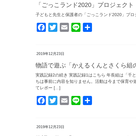
「ごっこランド2020」プロジェクト
子どもと先生と保護者の「ごっこランド2020」プロ
F
T
E
L
共
a
w
m
i
有
c
i
a
n
2019年12月23日
e
t
i
e
b
t
l
物語で遊ぶ「かえるくんとさくら組
o
e
実践記録2の続き 実践記録1はこちら 年長組は「
ちは事前に内容を知りません。活動は今まで保育や
o
r
てレポー […]
k
F
T
E
L
共
a
w
m
i
有
c
i
a
n
2019年12月23日
e
t
i
e