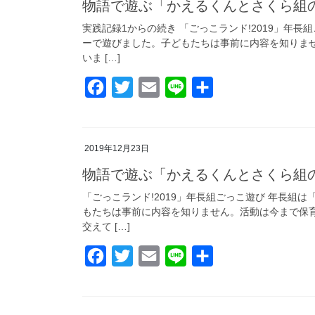
b
t
l
物語で遊ぶ「かえるくんとさくら組
o
e
実践記録1からの続き 「ごっこランド!2019」年
ーで遊びました。子どもたちは事前に内容を知りま
o
r
いま […]
k
F
T
E
L
共
a
w
m
i
有
c
i
a
n
2019年12月23日
e
t
i
e
b
t
l
物語で遊ぶ「かえるくんとさくら組
o
e
「ごっこランド!2019」年長組ごっこ遊び 年長組
もたちは事前に内容を知りません。活動は今まで保
o
r
交えて […]
k
F
T
E
L
共
a
w
m
i
有
c
i
a
n