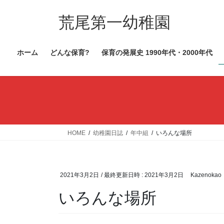
コ
ナ
ン
ビ
荒尾第一幼稚園
テ
ゲ
ン
ー
ホーム
どんな保育?
保育の発展史 1990年代・2000年代
ツ
シ
へ
ョ
ス
ン
キ
に
ッ
移
プ
動
HOME
幼稚園日誌
年中組
いろんな場所
2021年3月2日
/ 最終更新日時 :
2021年3月2日
Kazenokao
いろんな場所