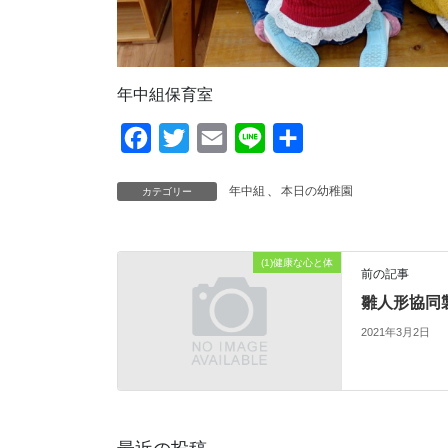
年中組保育室
F
T
E
L
共
a
w
m
i
有
年中組
、
本日の幼稚園
カテゴリー
c
i
a
n
e
t
i
e
b
t
l
(1)健康な心と体
前の記事
o
e
雛人形協同
o
r
2021年3月2日
k