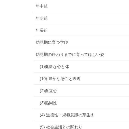
年中組
年少組
年長組
幼児期に育つ学び
幼児期の終わりまでに育ってほしい姿
(1)健康な心と体
(10) 豊かな感性と表現
(2)自立心
(3)協同性
(4) 道徳性・規範意識の芽生え
(5) 社会生活との関わり