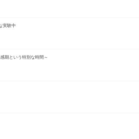
な実験中
敏感期という特別な時間～