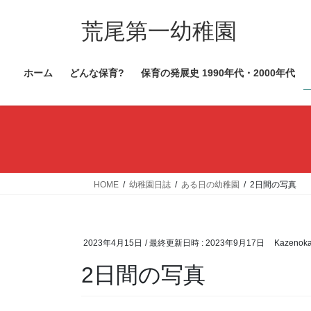
コ
ナ
ン
ビ
荒尾第一幼稚園
テ
ゲ
ン
ー
ホーム
どんな保育?
保育の発展史 1990年代・2000年代
ツ
シ
へ
ョ
ス
ン
キ
に
ッ
移
プ
動
HOME
幼稚園日誌
ある日の幼稚園
2日間の写真
2023年4月15日
/ 最終更新日時 :
2023年9月17日
Kazenok
2日間の写真