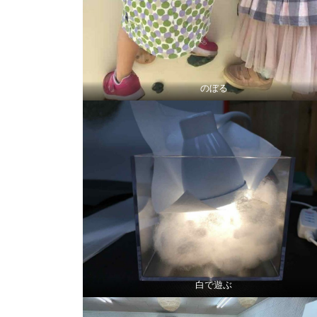
のぼる
白で遊ぶ