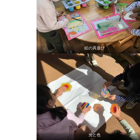
絵の具遊び
光と色