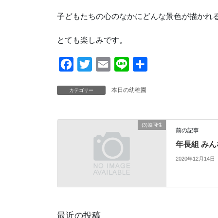
子どもたちの心のなかにどんな景色が描かれる
とても楽しみです。
F
T
E
L
共
a
w
m
i
有
本日の幼稚園
カテゴリー
c
i
a
n
e
t
i
e
b
t
l
(3)協同性
前の記事
o
e
年長組 みん
o
r
2020年12月14日
k
最近の投稿