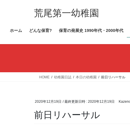
コ
ナ
ン
ビ
荒尾第一幼稚園
テ
ゲ
ン
ー
ホーム
どんな保育?
保育の発展史 1990年代・2000年代
ツ
シ
へ
ョ
ス
ン
キ
に
ッ
移
プ
動
HOME
幼稚園日誌
本日の幼稚園
前日リハーサル
2020年12月19日
/ 最終更新日時 :
2020年12月19日
Kazen
前日リハーサル