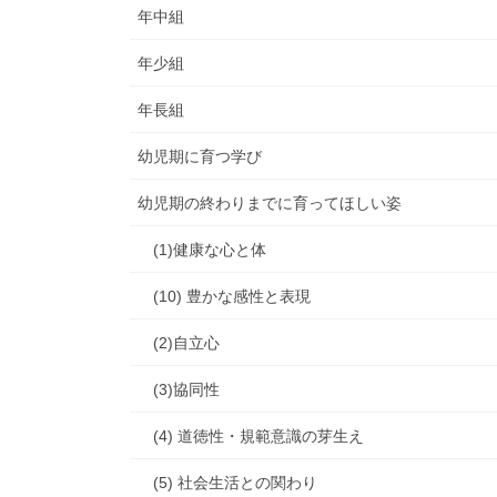
年中組
年少組
年長組
幼児期に育つ学び
幼児期の終わりまでに育ってほしい姿
(1)健康な心と体
(10) 豊かな感性と表現
(2)自立心
(3)協同性
(4) 道徳性・規範意識の芽生え
(5) 社会生活との関わり