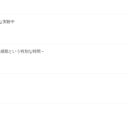
な実験中
敏感期という特別な時間～