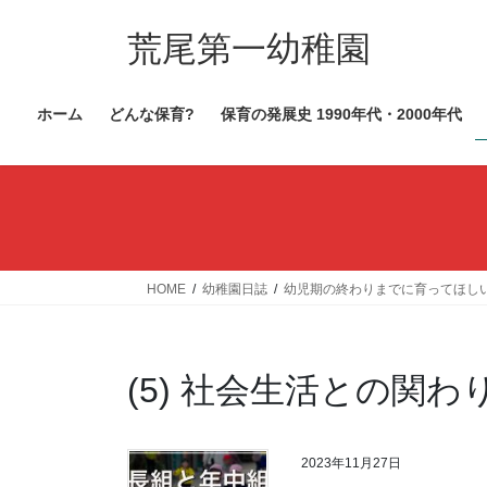
コ
ナ
ン
ビ
荒尾第一幼稚園
テ
ゲ
ン
ー
ホーム
どんな保育?
保育の発展史 1990年代・2000年代
ツ
シ
へ
ョ
ス
ン
キ
に
ッ
移
プ
動
HOME
幼稚園日誌
幼児期の終わりまでに育ってほし
(5) 社会生活との関わ
2023年11月27日