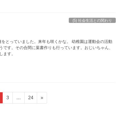
(5) 社会生活との関わり
種をとっていました。来年も咲くかな。 幼稚園は運動会の活動
うです。その合間に葉書作りも行っています。おじいちゃん、
します。
固
固
固
3
…
24
»
定
定
定
ペ
ペ
ペ
ー
ー
ー
ジ
ジ
ジ