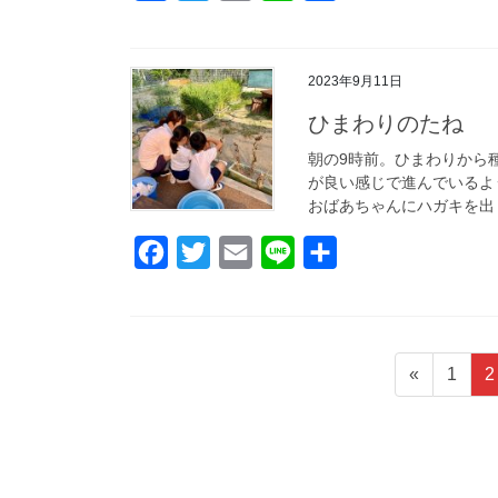
a
w
m
i
有
c
i
a
n
2023年9月11日
e
t
i
e
b
t
l
ひまわりのたね
o
e
朝の9時前。ひまわりから
が良い感じで進んでいるよ
o
r
おばあちゃんにハガキを出
k
F
T
E
L
共
a
w
m
i
有
c
i
a
n
e
t
i
e
投
固
«
1
2
b
t
l
稿
定
o
e
ペ
ナ
o
r
ー
ビ
k
ジ