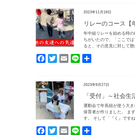
c
i
a
n
2023年11月18日
e
t
i
e
b
t
l
リレーのコース【
o
e
年中組リレーを始める時の
ちがいたので、「ここでは
o
r
ると、その意見に対して懸念
k
F
T
E
L
共
a
w
m
i
有
c
i
a
n
2023年9月27日
e
t
i
e
b
t
l
「受付」～社会生
o
e
運動会で年長組が使う大き
保育者が作りました。 ま
o
r
す。 そして「『く』ですね
k
F
T
E
L
共