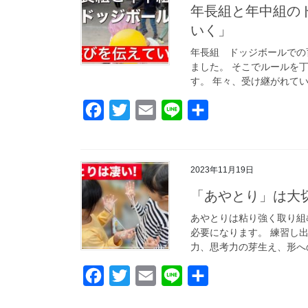
年長組と年中組の
いく」
年長組 ドッジボールでの
ました。 そこでルールを
す。 年々、受け継がれてい
F
T
E
L
共
a
w
m
i
有
c
i
a
n
2023年11月19日
e
t
i
e
b
t
l
「あやとり」は大
o
e
あやとりは粘り強く取り組
必要になります。 練習し
o
r
力、思考力の芽生え、形への
k
F
T
E
L
共
a
w
m
i
有